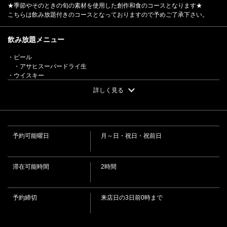
★季節やそのときの旬の素材を使用した創作和食のコースとなります★
こちらは飲み放題付きのコースとなっておりますので予めご了承下さい。
飲み放題メニュー
・ビール
・アサヒスーパードライ生
・ウイスキー
・カナディアンクラブ/ハイボール/ジンジャーハイボール/コークハイ
詳しく見る
・焼酎
・金黒(芋焼酎)、一番札(麦焼酎)
・サワー
・レモン、ライム、カルピス、もも、いちご、柚子蜜
・カクテル
予約可能曜日
月～日・祝日・祝前日
・カシスソーダ、カシスソーダウーロン、ジンバック、ピーチフィズ、ピ
ーチジンジャー、ジンリッキー
・ノンアルコールカクテル
・いちごソーダ、ももジンジャー、ももソーダ、カシスソーダ、ジンジャ
滞在可能時間
2時間
ーレモンフィズ
この店舗情報をシェアする
・ソフトドリンク
・コカ・コーラ/ジンジャーエール/三ツ矢サイダー/カルピス/烏龍茶/ゆず茶
予約締切
来店日の3日前0時まで
・日本酒
旬の食材を使ったおまかせ【牡丹コース】90分飲み放題付
・熱燗/冷酒
き 7000円 | 肴・炭・酒 たまりば
・梅酒