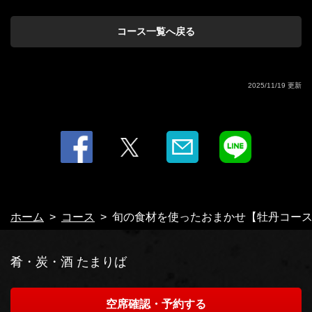
・ロック/水割り/湯割り/ソーダ割り
岐阜県岐阜市敷島町７-7-3 江崎第一ビル1Ｆ
https://tamariba-gifu.owst.jp/courses/172383027
コース一覧へ戻る
お店情報をコピー
2025/11/19 更新
閉じる
ホーム
コース
旬の食材を使ったおまかせ【牡丹コース】
肴・炭・酒 たまりば
空席確認・予約する